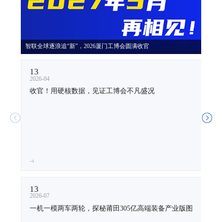
智联全球逐浪追“新”，2026厦门工博会圆满收官
13
02
2026-04
2026
收官！用硬核数据，见证工博会不凡盛况
厦
13
25
2026-07
2026
一机一模两车两轮，探秘莆田305亿高端装备产业版图